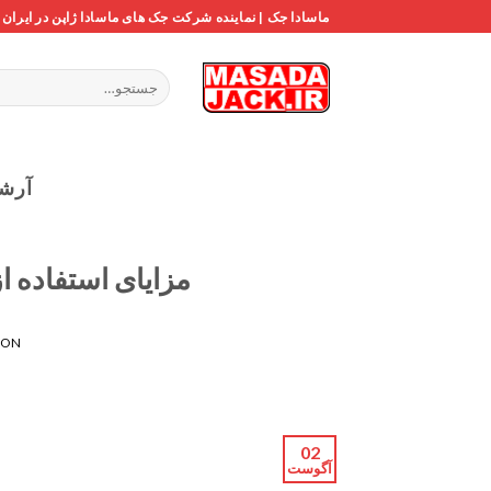
Ski
ماسادا جک | نماینده شرکت جک های ماسادا ژاپن در ایران
t
conten
جستجو
برای:
آرش
مزایای استفاده ا
 ON
02
آگوست