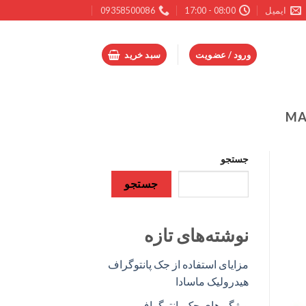
ایمیل
08:00 - 17:00
09358500086
ورود / عضویت
سبد خرید
MA
جستجو
جستجو
نوشته‌های تازه
مزایای استفاده از جک پانتوگراف
هیدرولیک ماسادا
ویژگی‌های جک پانتوگراف