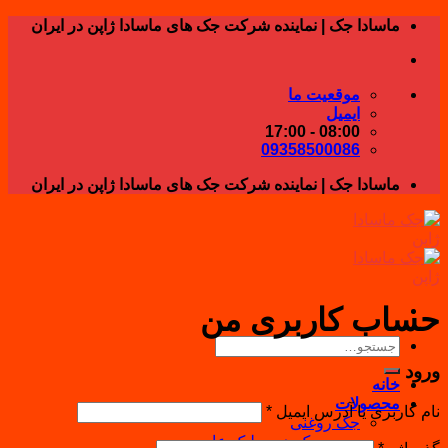
Skip
ماسادا جک | نماینده شرکت جک های ماسادا ژاپن در ایران
to
content
موقعیت ما
ایمیل
08:00 - 17:00
09358500086
ماسادا جک | نماینده شرکت جک های ماسادا ژاپن در ایران
حساب کاربری من
جستجو
برای:
ورود
خانه
محصولات
نام کاربری یا آدرس ایمیل
*
جک روغنی
جک هیدرولیک عادی