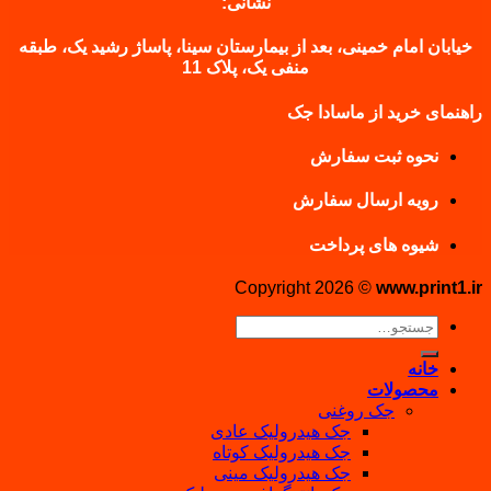
نشانی:
خیابان امام خمینی، بعد از بیمارستان سینا، پاساژ رشید یک، طبقه
منفی یک، پلاک 11
راهنمای خرید از ماسادا جک
نحوه ثبت سفارش
رویه ارسال سفارش
شیوه های پرداخت
Copyright 2026 ©
www.print1.ir
جستجو
برای:
خانه
محصولات
جک روغنی
جک هیدرولیک عادی
جک هیدرولیک کوتاه
جک هیدرولیک مینی