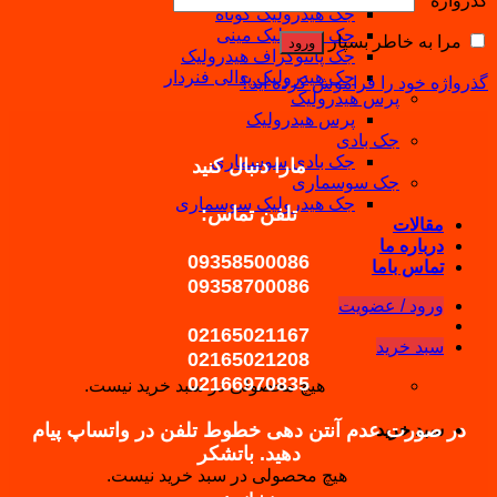
گذرواژه
*
جک هیدرولیک کوتاه
جک هیدرولیک مینی
مرا به خاطر بسپار
ورود
جک پانتوگراف هیدرولیک
جک هیدرولیک پدالی فنردار
گذرواژه خود را فراموش کرده اید؟
پرس هیدرولیک
پرس هیدرولیک
جک بادی
جک بادی سوسماری
مارا دنبال کنید
جک سوسماری
جک هیدرولیک سوسماری
تلفن تماس:
مقالات
درباره ما
09358500086
تماس باما
09358700086
ورود / عضویت
02165021167
سبد خرید
02165021208
02166970835
هیچ محصولی در سبد خرید نیست.
در صورت عدم آنتن دهی خطوط تلفن در واتساپ پیام
سبد خرید
دهید.
باتشکر
هیچ محصولی در سبد خرید نیست.