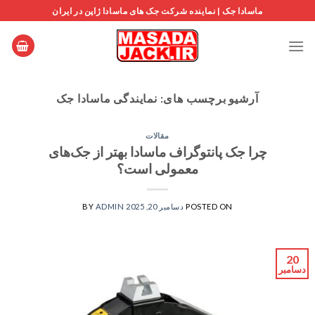
Ski
ماسادا جک | نماینده شرکت جک های ماسادا ژاپن در ایران
t
conten
آرشیو برچسب های:
نمایندگی ماسادا جک
مقالات
چرا جک پانتوگراف ماسادا بهتر از جک‌های
معمولی است؟
POSTED ON
دسامبر 20, 2025
ADMIN
BY
20
دسامبر