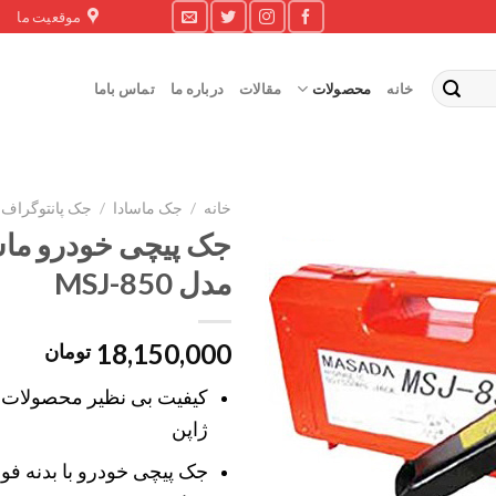
موقعیت ما
خانه
محصولات
مقالات
درباره ما
تماس باما
خانه
/
جک ماسادا
/
جک پانتوگراف 
جک پیچی خودرو ماس
مدل MSJ-850
18,150,000
تومان
کیفیت بی نظیر محصولات 
ژاپن
جک پیچی خودرو با بدنه فو