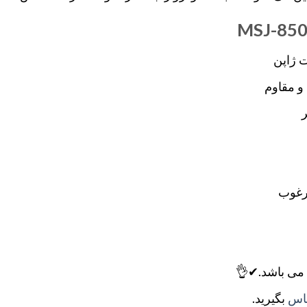
 ژاپن
و مقاوم
رغوب
می باشد.✔👌
اس
بگیرید.