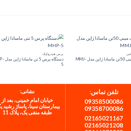
نی
پرس هیدرولیک
جک مینی 50تن ماسادا ژاپن مدل MMJ-
دستگاه پرس 5 
5
نشانی:
تلفن تماس:
خیابان امام خمینی، بعد از
09358500086
بیمارستان سینا، پاساژ رشید ی
09358700086
طبقه منفی یک، پلاک 11
02165021167
02165021208