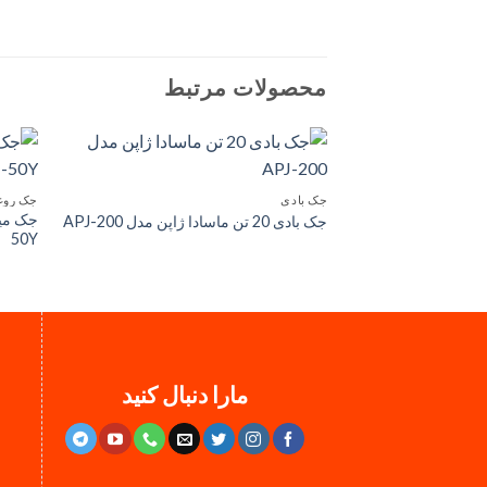
محصولات مرتبط
جک بادی
جک روغ
جک بادی 20 تن ماسادا ژاپن مدل APJ-200
50Y
مارا دنبال کنید