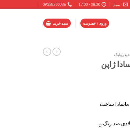
ایمیل
08:00 - 17:00
09358500086
ورود / عضویت
سبد خرید
هیدرولیک
ادا ژاپن
ماسادا ساخت
لادی ضد زنگ و