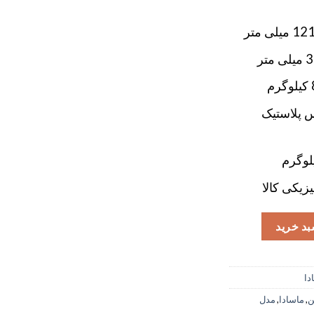
س پلاستیک
زیکی کالا
بد خرید
دا
ن
,
ماسادا
,
مدل