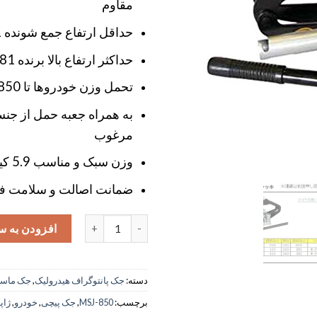
مقاوم
حداقل ارتفاع جمع شونده 121 میلی متر
حداکثر ارتفاع بالا برنده 381 میلی متر
تحمل وزن خودروها تا 850 کیلوگرم
به همراه جعبه حمل از جن
مرغوب
وزن سبک و مناسب 5.9 کیلوگرم
ضمانت اصالت و سلامت فی
جک پیچی خودرو ماسادا ژاپن مدل MSJ-850 عدد
افزودن به س
دسته:
جک پانتوگراف هیدرولیک
,
جک ماسا
برچسب:
MSJ-850
,
جک پیچی
,
خودرو
,
ژاپ