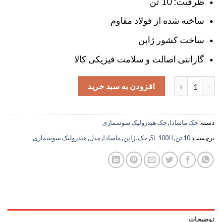
ظرفیت: 10 تن
ساخته شده از فولاد مقاوم
ساخت کشور ژاپن
گارانتی اصالت و سلامت فیزیکی کالا
جک هیدرولیک سوسماری 10 تن ماسادا ژاپن مدل SJ-100H عدد
افزودن به سبد خرید
دسته:
جک ماسادا
,
جک هیدرولیک سوسماری
برچسب:
10 تن
,
SJ-100H
,
جک
,
ژاپن
,
ماسادا
,
مدل
,
هیدرولیک سوسماری
توضیحات