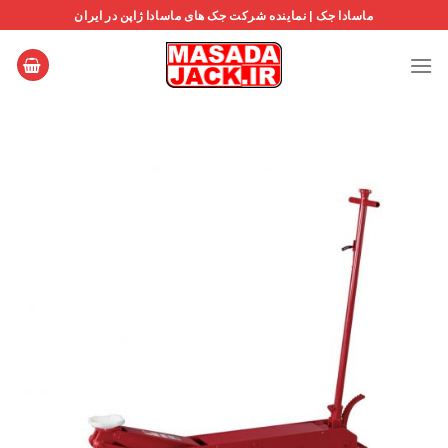
Ski
ماسادا جک | نماینده شرکت جک های ماسادا ژاپن در ایران
t
conten