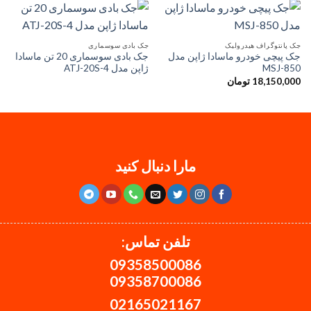
جک پانتوگراف هیدرولیک
جک بادی سوسماری
جک پیچی خودرو ماسادا ژاپن مدل
جک بادی سوسماری 20 تن ماسادا
MSJ-850
ژاپن مدل ATJ-20S-4
18,150,000
تومان
مارا دنبال کنید
تلفن تماس:
09358500086
09358700086
02165021167