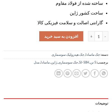
ساخته شده از فولاد مقاوم
ساخت کشور ژاپن
گارانتی اصالت و سلامت فیزیکی کالا
جک سوسماری 5 تن ماسادا ژاپن مدل SJ-50H عدد
افزودن به سبد خرید
دسته:
جک ماسادا
,
جک هیدرولیک سوسماری
برچسب:
5 تن
,
SJ-50H
,
جک سوسماری
,
ژاپن
,
ماسادا
,
مدل
توضیحات