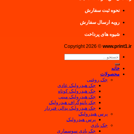
نحوه ثبت سفارش
رویه ارسال سفارش
شیوه های پرداخت
Copyright 2026 ©
www.print1.ir
جستجو
برای:
خانه
محصولات
جک روغنی
جک هیدرولیک عادی
جک هیدرولیک کوتاه
جک هیدرولیک مینی
جک پانتوگراف هیدرولیک
جک هیدرولیک پدالی فنردار
پرس هیدرولیک
پرس هیدرولیک
جک بادی
جک بادی سوسماری