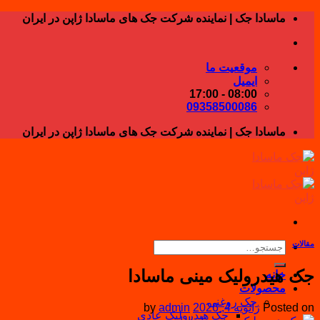
Skip
ماسادا جک | نماینده شرکت جک های ماسادا ژاپن در ایران
to
content
موقعیت ما
ایمیل
08:00 - 17:00
09358500086
ماسادا جک | نماینده شرکت جک های ماسادا ژاپن در ایران
مقالات
جستجو
برای:
جک هیدرولیک مینی ماسادا
خانه
محصولات
جک روغنی
Posted on
ژانویه 4, 2026
admin
by
جک هیدرولیک عادی