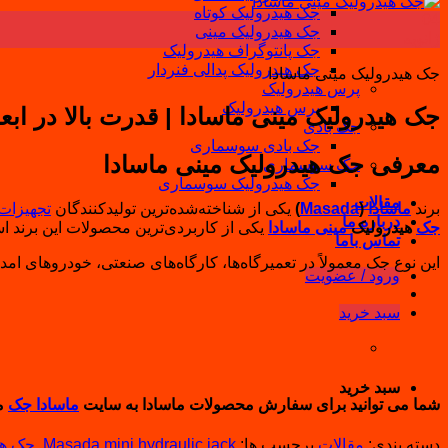
جک هیدرولیک کوتاه
04
جک هیدرولیک مینی
ژانویه
جک پانتوگراف هیدرولیک
جک هیدرولیک پدالی فنردار
جک هیدرولیک مینی ماسادا
پرس هیدرولیک
پرس هیدرولیک
جک هیدرولیک مینی ماسادا | قدرت بالا در اب
جک بادی
جک بادی سوسماری
معرفی جک هیدرولیک مینی ماسادا
جک سوسماری
جک هیدرولیک سوسماری
مقالات
برند
ماسادا
(
Masada
)
یکی از شناخته‌شده‌ترین تولیدکنندگان
تجهیزات
درباره ما
جک
هیدرولیک
مینی
ماسادا
یکی از کاربردی‌ترین محصولات این برند اس
تماس باما
این نوع جک معمولاً در تعمیرگاه‌ها، کارگاه‌های صنعتی، خودروهای ا
ورود / عضویت
سبد خرید
سبد خرید
شما می توانید برای سفارش محصولات ماسادا به سایت
ماسادا جک
مر
دسته بندی:
مقالات
برچسب ها:
Masada mini hydraulic jack
,
جک هی