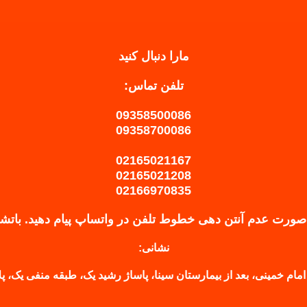
مارا دنبال کنید
تلفن تماس:
09358500086
09358700086
02165021167
02165021208
02166970835
صورت عدم آنتن دهی خطوط تلفن در واتساپ پیام دهید.
باتش
نشانی:
امام خمینی، بعد از بیمارستان سینا، پاساژ رشید یک، طبقه منفی یک، پلاک