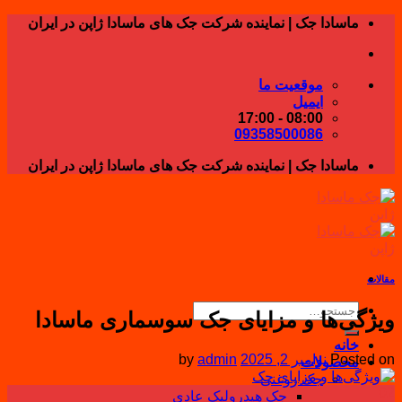
Skip
ماسادا جک | نماینده شرکت جک های ماسادا ژاپن در ایران
to
content
موقعیت ما
ایمیل
08:00 - 17:00
09358500086
ماسادا جک | نماینده شرکت جک های ماسادا ژاپن در ایران
مقالات
جستجو
ویژگی‌ها و مزایای جک سوسماری ماسادا
برای:
خانه
Posted on
نوامبر 2, 2025
admin
by
محصولات
جک روغنی
02
جک هیدرولیک عادی