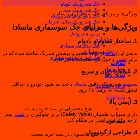
نوامبر
جک هیدرولیک کوتاه
جک هیدرولیک مینی
ویژگی‌ها و مزایای جک سوسماری ماسادا
جک پانتوگراف هیدرولیک
جک هیدرولیک پدالی فنردار
ویژگی‌ها و مزایای جک سوسماری ماسادا
پرس هیدرولیک
پرس هیدرولیک
جک بادی
1. ساختار مقاوم و بادوام
جک بادی سوسماری
جک سوسماری
بدنه‌ی این
جک‌ها
از فولاد ضخیم با پوشش ضدزنگ ساخته شده که در
جک هیدرولیک سوسماری
برابر
فشار
و خوردگی مقاومت بالایی دارد.
مقالات
درباره ما
2. عملکرد روان و سریع
تماس باما
سیستم
هیدرولیکی دقیق
ماسادا
باعث می‌شود خودرو با حداقل
ورود / عضویت
فشار دسته، به نرمی بالا برود.
سبد خرید
3. ایمنی بالا
هیچ محصولی در سبد خرید نیست.
دارای سوپاپ اطمینان (Safety Valve) برای جلوگیری از
فشار
بیش
از حد و افزایش ایمنی در هنگام کار.
سبد خرید
4. طراحی ارگونومیک
هیچ محصولی در سبد خرید نیست.