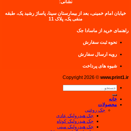
نشانی:
خیابان امام خمینی، بعد از بیمارستان سینا، پاساژ رشید یک، طبقه
منفی یک، پلاک 11
راهنمای خرید از ماسادا جک
نحوه ثبت سفارش
رویه ارسال سفارش
شیوه های پرداخت
Copyright 2026 ©
www.print1.ir
جستجو
برای:
خانه
محصولات
جک روغنی
جک هیدرولیک عادی
جک هیدرولیک کوتاه
جک هیدرولیک مینی