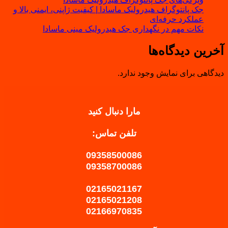
جک پانتوگراف هیدرولیک ماسادا | کیفیت ژاپنی، ایمنی بالا و
عملکرد حرفه‌ای
نکات مهم در نگهداری جک هیدرولیک مینی ماسادا
آخرین دیدگاه‌ها
دیدگاهی برای نمایش وجود ندارد.
مارا دنبال کنید
تلفن تماس:
09358500086
09358700086
02165021167
02165021208
02166970835