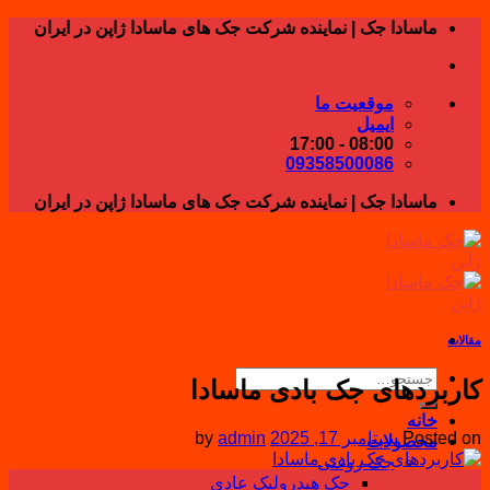
Skip
ماسادا جک | نماینده شرکت جک های ماسادا ژاپن در ایران
to
content
موقعیت ما
ایمیل
08:00 - 17:00
09358500086
ماسادا جک | نماینده شرکت جک های ماسادا ژاپن در ایران
مقالات
جستجو
کاربردهای جک بادی ماسادا
برای:
خانه
Posted on
سپتامبر 17, 2025
admin
by
محصولات
جک روغنی
17
جک هیدرولیک عادی