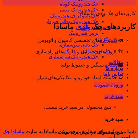
سپتامبر
جک هیدرولیک کوتاه
جک هیدرولیک مینی
کاربردهای جک بادی ماسادا
جک پانتوگراف هیدرولیک
جک هیدرولیک پدالی فنردار
کاربردهای جک
بادی
ماسادا
پرس هیدرولیک
پرس هیدرولیک
جک بادی
🚛
تعمیرگاه‌
های تخصصی کامیون و اتوبوس
جک بادی سوسماری
جک سوسماری
🏗 پروژه‌های عمرانی و
کارگاه‌
های راه‌سازی
جک هیدرولیک سوسماری
مقالات
🏭
صنایع
سنگین و خطوط تولید
درباره ما
تماس باما
🚙 خدمات امداد خودرو و مکانیکی‌های سیار
ورود / عضویت
سبد خرید
هیچ محصولی در سبد خرید نیست.
سبد خرید
شما می توانید برای سفارش محصولات ماسادا به سایت
ماسادا جک
هیچ محصولی در سبد خرید نیست.
مراجعه نمایید.