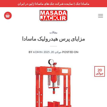
Ski
ماسادا جک | نماینده شرکت جک های ماسادا ژاپن در ایران
t
conten
مقالات
مزایای پرس هیدرولیک ماسادا
POSTED ON
جولای 20, 2025
ADMIN
BY
20
جولای