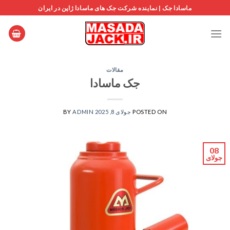
Ski
ماسادا جک | نماینده شرکت جک های ماسادا ژاپن در ایران
t
conten
مقالات
جک ماسادا
POSTED ON
جولای 8, 2025
ADMIN
BY
08
جولای