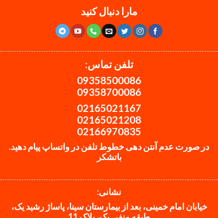
مارا دنبال کنید
تلفن تماس:
09358500086
09358700086
02165021167
02165021208
02166970835
در صورت عدم آنتن دهی خطوط تلفن در واتساپ پیام دهید.
باتشکر
نشانی:
خیابان امام خمینی، بعد از بیمارستان سینا، پاساژ رشید یک،
طبقه منفی یک، پلاک 11