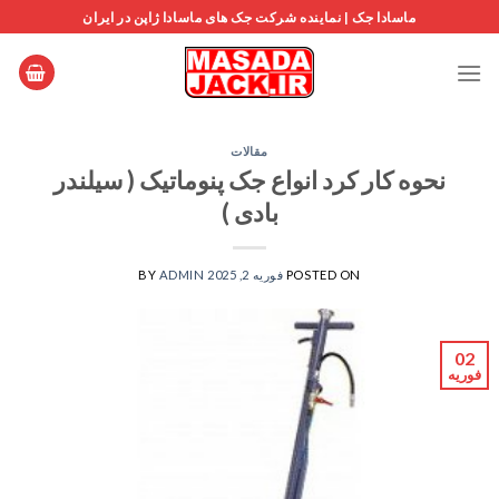
Ski
ماسادا جک | نماینده شرکت جک های ماسادا ژاپن در ایران
t
conten
مقالات
نحوه کار کرد انواع جک پنوماتیک ( سیلندر
بادی )
POSTED ON
فوریه 2, 2025
ADMIN
BY
02
فوریه