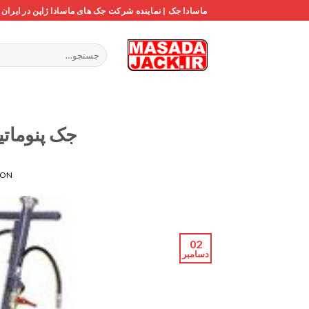
Ski
ماسادا جک | نماینده شرکت جک های ماسادا ژاپن در ایران
t
conten
جستجو
برای:
جک پنوماتی
 ON
02
دسامبر