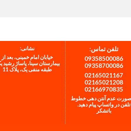
نشانی:
تلفن تماس:
خیابان امام خمینی، بعد از
09358500086
بیمارستان سینا، پاساژ رشید ی
09358700086
طبقه منفی یک، پلاک 11
02165021167
02165021208
02166970835
صورت عدم آنتن دهی خطوط
تلفن در واتساپ پیام دهید.
باتشکر