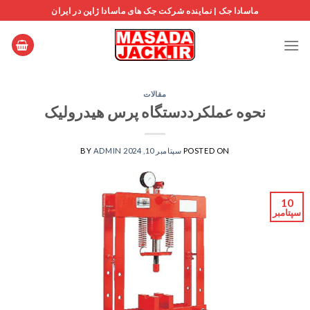
Ski
ماسادا جک | نماینده شرکت جک های ماسادا ژاپن در ایران
t
conten
مقالات
نحوه عملکرددستگاه پرس هیدرولیک
POSTED ON
سپتامبر 10, 2024
ADMIN
BY
10
سپتامبر