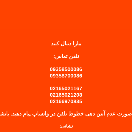
مارا دنبال کنید
تلفن تماس:
09358500086
09358700086
02165021167
02165021208
02166970835
صورت عدم آنتن دهی خطوط تلفن در واتساپ پیام دهید.
باتش
نشانی: