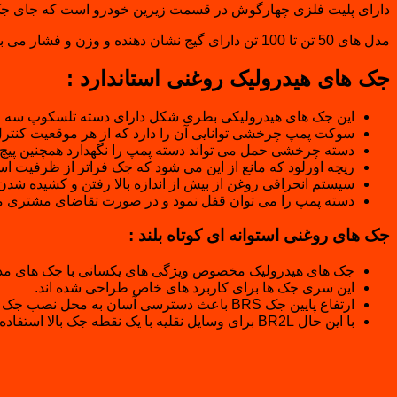
دارای پلیت فلزی چهارگوش در قسمت زیرین خودرو است که جای جک 
مدل های 50 تن تا 100 تن دارای گیج نشان دهنده و وزن و فشار می باشد همچنین از مکانیزم دو سرعته برخوردار است.
جک های هیدرولیک روغنی استاندارد :
این جک های هیدرولیکی بطری شکل دارای دسته تلسکوپ سه ق
سوکت پمپ چرخشی توانایی آن را دارد که از هر موقعیت کنتر
دسته چرخشی حمل می تواند دسته پمپ را نگهدارد همچنین پیچ تن
ریچه اورلود که مانع از این می شود که جک فراتر از ظرفیت ا
سیستم انحرافی روغن از بیش از اندازه بالا رفتن و کشیده ش
دسته پمپ را می توان قفل نمود و در صورت تقاضای مشتری می
جک های روغنی استوانه ای کوتاه بلند :
جک های هیدرولیک مخصوص ویژگی های یکسانی با جک های مدل BR دارن
این سری جک ها برای کاربرد های خاص طراحی شده اند.
ارتفاع پایین جک BRS باعث دسترسی آسان به محل نصب جک می شود.
با این حال BR2L برای وسایل نقلیه با یک نقطه جک بالا استفاده می شود.