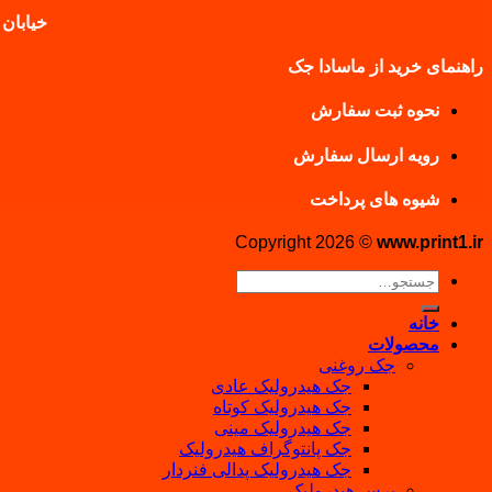
خیابان 
راهنمای خرید از ماسادا جک
نحوه ثبت سفارش
رویه ارسال سفارش
شیوه های پرداخت
Copyright 2026 ©
www.print1.ir
جستجو
برای:
خانه
محصولات
جک روغنی
جک هیدرولیک عادی
جک هیدرولیک کوتاه
جک هیدرولیک مینی
جک پانتوگراف هیدرولیک
جک هیدرولیک پدالی فنردار
پرس هیدرولیک