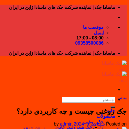
Skip
ماسادا جک | نماینده شرکت جک های ماسادا ژاپن در ایران
to
content
موقعیت ما
ایمیل
08:00 - 17:00
09358500086
ماسادا جک | نماینده شرکت جک های ماسادا ژاپن در ایران
مقالات
جستجو
برای:
جک روغنی چیست و چه کاربردی دارد؟
خانه
محصولات
جک روغنی
Posted on
سپتامبر 9, 2024
admin
by
جک هیدرولیک عادی