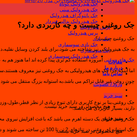
جک هیدرولیک کوتاه
09
جک هیدرولیک مینی
سپتامبر
جک پانتوگراف هیدرولیک
جک هیدرولیک پدالی فنردار
جک روغنی چیست و چه کاربردی دارد؟
پرس هیدرولیک
پرس هیدرولیک
جک روغنی چیست؟
جک بادی
جک بادی سوسماری
به جک هیدرولیکی نیز شناخته می شود،برای بلند کردن وسایل نقلیه،در
جک سوسماری
جک هیدرولیک سوسماری
جک های روغنی
امروزه استفاده کم تری پیدا کرده اند اما هنوز هم 
مقالات
درباره ما
اما اینکه چرا جک های هیدرولیکی به جک روغنی نیز معروف هستند،سا
تماس باما
چون روغن غیر قابل تراکم می باشد،به استوانه بزرگ منتقل می شود و 
ورود / عضویت
سبد خرید
جک روغنی،بنا بر نوع کاربری دارای تنوع زیادی از نظر قطر،طول،وز
هیچ محصولی در سبد خرید نیست.
دارند، بسیار کاربردی می باشند.
سبد خرید
جک روغنی دارای یک دسته اهرم می باشد که باعث افزایش نیروی محر
جک استوانه ای روغنی در تناژهای 2 تن تا 100 تن ساخته می شوند و در همه ی کارگاه های صنعتی کاربرد دارند.
هیچ محصولی در سبد خرید نیست.