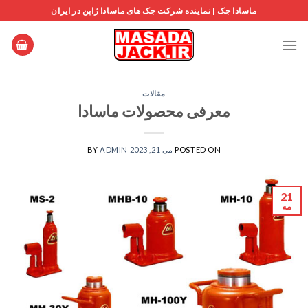
Ski
ماسادا جک | نماینده شرکت جک های ماسادا ژاپن در ایران
t
conten
مقالات
معرفی محصولات ماسادا
POSTED ON
می 21, 2023
ADMIN
BY
21
مه