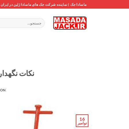
Ski
ماسادا جک | نماینده شرکت جک های ماسادا ژاپن در ایران
t
conten
جستجو
برای:
نکات نگهدا
 ON
16
نوامبر