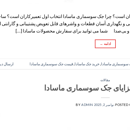
ران است؟ چرا جک سوسماری ماسادا انتخاب اول تعمیرکاران است؟ س
انی و نگهداری آسان قطعات و واشرهای قابل تعویض پشتیبانی و گارانتی ا
من و بی‌صدا شما می توانید برای سفارش محصولات ماسادا […]
ادامه
→
سوسماری ماسادا
,
خرید جک ماسادا
,
قیمت جک سوسماری ماسادا
ارسال دی
مقالات
مزایای جک سوسماری ماسادا
POSTED
نوامبر 2, 2025
ADMIN
BY