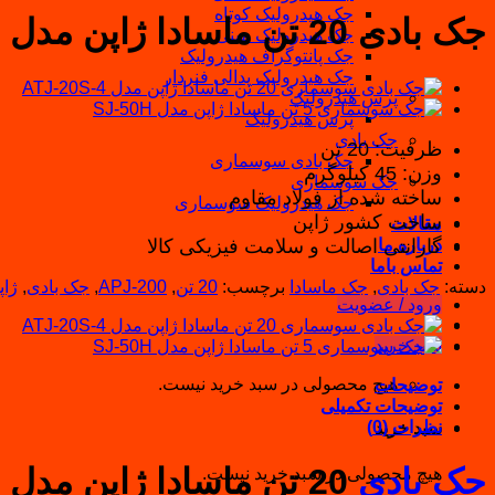
جک هیدرولیک کوتاه
جک بادی 20 تن ماسادا ژاپن مدل APJ-200
جک هیدرولیک مینی
جک پانتوگراف هیدرولیک
جک هیدرولیک پدالی فنردار
پرس هیدرولیک
پرس هیدرولیک
جک بادی
ظرفیت: 20 تن
جک بادی سوسماری
وزن: 45 کیلوگرم
جک سوسماری
ساخته شده از فولاد مقاوم
جک هیدرولیک سوسماری
ساخت کشور ژاپن
مقالات
گارانتی اصالت و سلامت فیزیکی کالا
درباره ما
تماس باما
دسته:
جک بادی
,
جک ماسادا
برچسب:
20 تن
,
APJ-200
,
جک بادی
,
ژاپ
ورود / عضویت
سبد خرید
هیچ محصولی در سبد خرید نیست.
توضیحات
توضیحات تکمیلی
نظرات (0)
سبد خرید
جک بادی
20 تن ماسادا ژاپن مدل APJ-200
هیچ محصولی در سبد خرید نیست.