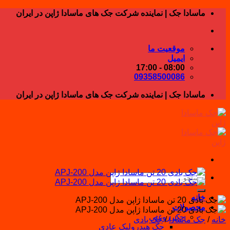
Skip
ماسادا جک | نماینده شرکت جک های ماسادا ژاپن در ایران
to
content
موقعیت ما
ایمیل
08:00 - 17:00
09358500086
ماسادا جک | نماینده شرکت جک های ماسادا ژاپن در ایران
جستجو
برای:
خانه
محصولات
جک روغنی
خانه
/
جک ماسادا
/
جک بادی
جک هیدرولیک عادی