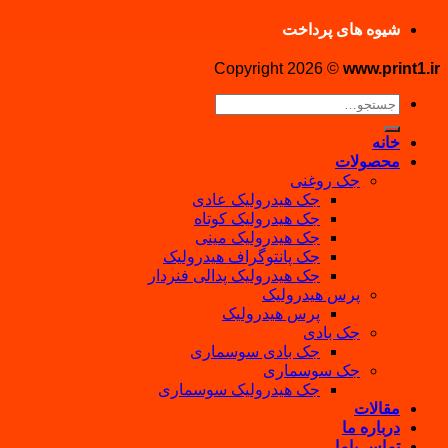
شیوه های پرداخت
Copyright 2026 ©
www.print1.ir
جستجو
برای:
خانه
محصولات
جک روغنی
جک هیدرولیک عادی
جک هیدرولیک کوتاه
جک هیدرولیک مینی
جک پانتوگراف هیدرولیک
جک هیدرولیک پدالی فنردار
پرس هیدرولیک
پرس هیدرولیک
جک بادی
جک بادی سوسماری
جک سوسماری
جک هیدرولیک سوسماری
مقالات
درباره ما
تماس باما