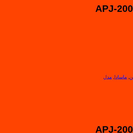
ن
,
ماسادا
,
مدل