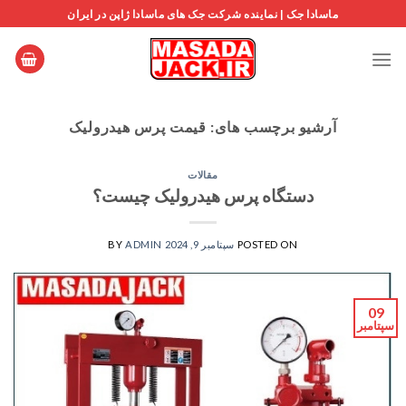
Ski
ماسادا جک | نماینده شرکت جک های ماسادا ژاپن در ایران
t
conten
آرشیو برچسب های:
قیمت پرس هیدرولیک
مقالات
دستگاه پرس هیدرولیک چیست؟
POSTED ON
سپتامبر 9, 2024
ADMIN
BY
09
سپتامبر