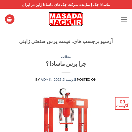
Ski
ماسادا جک | نماینده شرکت جک های ماسادا ژاپن در ایران
t
conten
آرشیو برچسب های:
قیمت پرس صنعتی ژاپنی
مقالات
چرا پرس ماسادا ؟
POSTED ON
آگوست 3, 2025
ADMIN
BY
03
آگوست