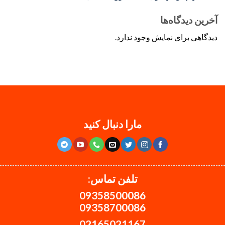
آخرین دیدگاه‌ها
دیدگاهی برای نمایش وجود ندارد.
مارا دنبال کنید
تلفن تماس:
09358500086
09358700086
02165021167