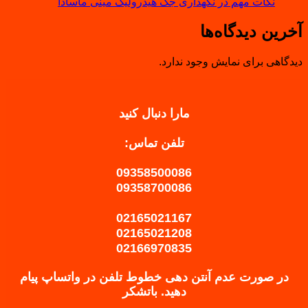
نکات مهم در نگهداری جک هیدرولیک مینی ماسادا
آخرین دیدگاه‌ها
دیدگاهی برای نمایش وجود ندارد.
مارا دنبال کنید
تلفن تماس:
09358500086
09358700086
02165021167
02165021208
02166970835
در صورت عدم آنتن دهی خطوط تلفن در واتساپ پیام
دهید.
باتشکر