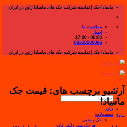
Skip
ماسادا جک | نماینده شرکت جک های ماسادا ژاپن در ایران
to
content
موقعیت ما
ایمیل
08:00 - 17:00
09358500086
ماسادا جک | نماینده شرکت جک های ماسادا ژاپن در ایران
آرشیو برچسب های:
قیمت جک
جستجو
ماسادا
برای:
خانه
محصولات
مقالات
جک روغنی
جک هیدرولیک عادی