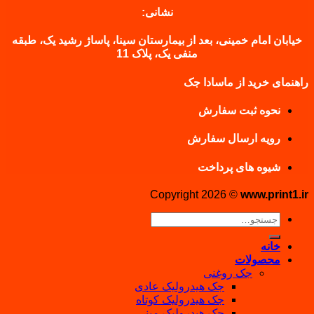
نشانی:
خیابان امام خمینی، بعد از بیمارستان سینا، پاساژ رشید یک، طبقه
منفی یک، پلاک 11
راهنمای خرید از ماسادا جک
نحوه ثبت سفارش
رویه ارسال سفارش
شیوه های پرداخت
Copyright 2026 ©
www.print1.ir
جستجو
برای:
خانه
محصولات
جک روغنی
جک هیدرولیک عادی
جک هیدرولیک کوتاه
جک هیدرولیک مینی