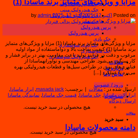
مزایا و ویژگی‌های متمایز برند ماسادا (1)
جک هیدرولیک کوتاه
جک هیدرولیک مینی
Posted on
اکتبر 12, 2025
اکتبر 12, 2025
admin
by
جک پانتوگراف هیدرولیک
جک هیدرولیک پدالی فنردار
12
پرس هیدرولیک
اکتبر
پرس هیدرولیک
جک بادی
مزایا و ویژگی‌های متمایز برند ماسادا (1) مزایا و ویژگی‌های متمایز
جک بادی سوسماری
برند ماسادا (1) کیفیت ساخت بالا و دواماستفاده از مواد اولیه
جک سوسماری
مرغوب و دقت در فرآیند تولید باعث مقاومت بهتر در برابر فشار و
جک هیدرولیک سوسماری
کار سنگین می‌شود. طراحی مهندسی و نوآورانهماسادا از
مقالات
فناوری‌های نوین در طراحی سیل‌ها و قطعات هیدرولیکی بهره‌
درباره ما
می‌برد تا عملکرد […]
تماس باما
ادامه
→
ورود / عضویت
ارسال شده در :
مقالات
|
برچسب:
masada jack
,
ابزار ماسادا
,
ابزارآلات ماسادا
,
جک ماسادا
,
قیمت جک ماسادا
,
نمایندگی ماسادا
سبد خرید
ارسال دیدگاه
هیچ محصولی در سبد خرید نیست.
مقالات
سبد خرید
دامنه محصولات ماسادا
هیچ محصولی در سبد خرید نیست.