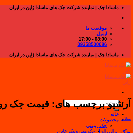
Skip
ماسادا جک | نماینده شرکت جک های ماسادا ژاپن در ایران
to
content
موقعیت ما
ایمیل
08:00 - 17:00
09358500086
ماسادا جک | نماینده شرکت جک های ماسادا ژاپن در ایران
آرشیو برچسب های:
قیمت جک روغ
جستجو
برای:
خانه
مقالات
محصولات
جک روغنی
جک ماسادا
جک هیدرولیک عادی