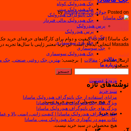
جک هیدرولیک کوتاه
جک هیدرولیک مینی
Posted on
جولای 8, 2025
admin
by
جک پانتوگراف هیدرولیک
جک هیدرولیک پدالی فنردار
08
پرس هیدرولیک
جولای
پرس هیدرولیک
جک بادی
جک ماسادا | قدرت، کیفیت و دوام برای کارگاه‌های حرفه‌ای خرید جک
جک بادی سوسماری
Masada انتخابی ایده‌آل است. این برند معتبر ژاپنی با سال‌ها تجربه در تولید ابزارهای صنعتی، یکی از پرطرفدارترین گزینه‌ها […]
جک سوسماری
جک هیدرولیک سوسماری
ادامه
→
مقالات
ارسال شده در :
مقالات
|
برچسب:
بهترین جک روغنی صنعتی
,
جک ما
درباره ما
جستجو
تماس باما
جستجو
ورود / عضویت
نوشته‌های تازه
سبد خرید
مزایای استفاده از جک پانتوگراف هیدرولیک ماسادا
هیچ محصولی در سبد خرید نیست.
ویژگی‌های جک پانتوگراف هیدرولیک ماسادا
ویژگی‌های جک پانتوگراف هیدرولیک ماسادا
سبد خرید
جک پانتوگراف هیدرولیک ماسادا | کیفیت ژاپنی، ایمنی بالا و عم
نکات مهم در نگهداری جک هیدرولیک مینی ماسادا
هیچ محصولی در سبد خرید نیست.