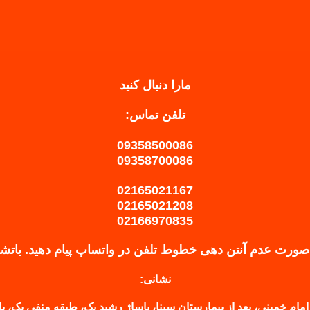
مارا دنبال کنید
تلفن تماس:
09358500086
09358700086
02165021167
02165021208
02166970835
صورت عدم آنتن دهی خطوط تلفن در واتساپ پیام دهید.
باتش
نشانی:
امام خمینی، بعد از بیمارستان سینا، پاساژ رشید یک، طبقه منفی یک، پلاک