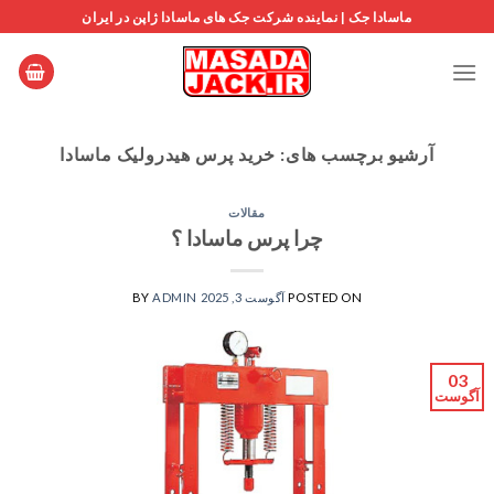
Ski
ماسادا جک | نماینده شرکت جک های ماسادا ژاپن در ایران
t
conten
آرشیو برچسب های:
خرید پرس هیدرولیک ماسادا
مقالات
چرا پرس ماسادا ؟
POSTED ON
آگوست 3, 2025
ADMIN
BY
03
آگوست