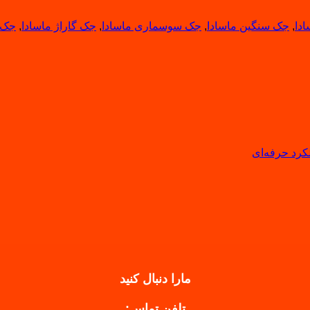
دا
,
جک سنگین ماسادا
,
جک سوسماری ماسادا
,
جک گاراژ ماسادا
,
جک ه
لکرد حرفه‌ای
مارا دنبال کنید
تلفن تماس: