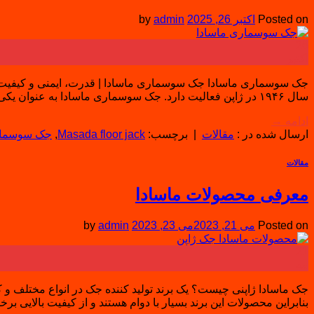
Posted on
اکتبر 26, 2025
admin
by
26
اکتبر
سال ۱۹۴۶ در ژاپن فعالیت دارد. جک سوسماری ماسادا به عنوان یکی از محصولات پرفروش این برند، برای بلند کردن خودروها در تعمیرگاه‌ها، کارواش‌ها […]
ادامه
→
ارسال شده در :
مقالات
|
برچسب:
Masada floor jack
,
جک سوسمار
مقالات
معرفی محصولات ماسادا
Posted on
می 21, 2023
می 23, 2023
admin
by
21
مه
جک ماسادا ژاپنی چیست؟ یک برند تولید کننده جک در انواع مختلف و
بنابراین محصولات این برند بسیار با دوام هستند و از کیفیت بالایی برخ