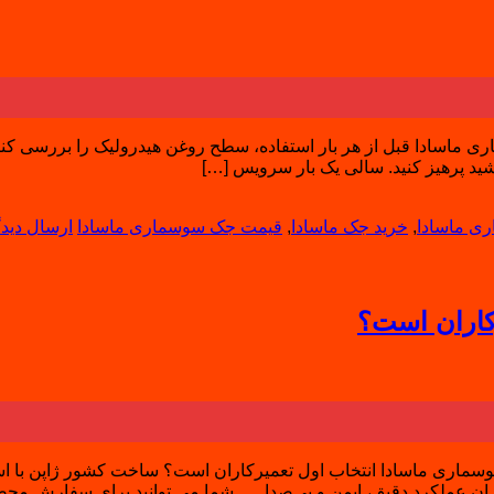
اسادا قبل از هر بار استفاده، سطح روغن هیدرولیک را بررسی کنید. پ
ید پرهیز کنید. سالی یک بار سرویس […]
ی ماسادا
,
خرید جک ماسادا
,
قیمت جک سوسماری ماسادا
ارسال دیدگ
کاران است؟
اری ماسادا انتخاب اول تعمیرکاران است؟ ساخت کشور ژاپن با استان
 ایران عملکرد دقیق، ایمن و بی‌صدا شما می توانید برای سفارش محص