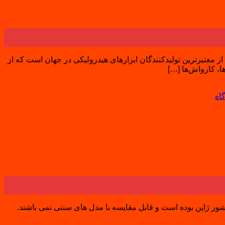
ادا جک سوسماری ماسادا | قدرت، ایمنی و کیفیت ژاپنی معرفی جک سوسماری برند ماسادا برند ماسادا (Masada) یکی از معتبرترین تولیدکنندگان ابزارهای هیدرولیکی در جهان است که از
اه
ر ژاپن بوده است و قابل مقایسه با مدل های سنتی نمی باشند.