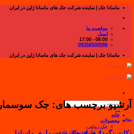
Skip
ماسادا جک | نماینده شرکت جک های ماسادا ژاپن در ایران
to
content
موقعیت ما
ایمیل
08:00 - 17:00
09358500086
ماسادا جک | نماینده شرکت جک های ماسادا ژاپن در ایران
آرشیو برچسب های:
جک سوسماری
جستجو
برای:
خانه
مقالات
محصولات
جک روغنی
نکات نگهداری از جک سوسماری ماسادا
جک هیدرولیک عادی