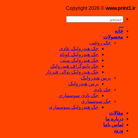
Copyright 2026 ©
www.print1.ir
جستجو
برای:
خانه
محصولات
جک روغنی
جک هیدرولیک عادی
جک هیدرولیک کوتاه
جک هیدرولیک مینی
جک پانتوگراف هیدرولیک
جک هیدرولیک پدالی فنردار
پرس هیدرولیک
پرس هیدرولیک
جک بادی
جک بادی سوسماری
جک سوسماری
جک هیدرولیک سوسماری
مقالات
درباره ما
تماس باما
ورود