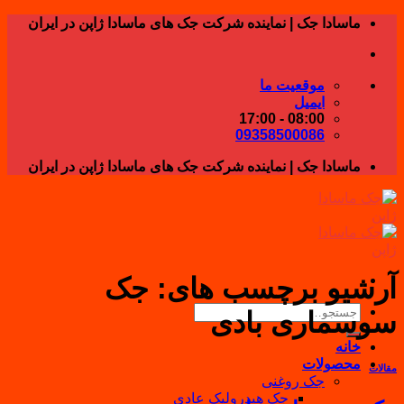
Skip
ماسادا جک | نماینده شرکت جک های ماسادا ژاپن در ایران
to
content
موقعیت ما
ایمیل
08:00 - 17:00
09358500086
ماسادا جک | نماینده شرکت جک های ماسادا ژاپن در ایران
آرشیو برچسب های:
جک
جستجو
سوسماری بادی
برای:
خانه
محصولات
مقالات
جک روغنی
جک هیدرولیک عادی