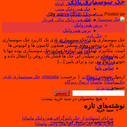
جک سوسماری بادی
جک هیدرولیک کوتاه
جک هیدرولیک مینی
Posted on
سپتامبر 11, 2024
admin
by
جک پانتوگراف هیدرولیک
جک هیدرولیک پدالی فنردار
11
پرس هیدرولیک
سپتامبر
پرس هیدرولیک
جک بادی
جک سوسماری بادی جک سوسماری بادی یک کاربرد چک سوسماری
جک بادی سوسماری
بادی، بالا بردن خودروهای سنگین همچون کامیون ها و اتوبوس ها
جک سوسماری
است. مکانیزم عملکرد این ابزارها همانند جک سوسماری بوده تنها با
جک هیدرولیک سوسماری
این تفاوت که در سیلندر این جک ها فشار باد، روغن را انتقال داده و
مقالات
خودرو را بالا می برد و برای پایین […]
درباره ما
تماس باما
ادامه
→
ارسال شده در :
مقالات
|
برچسب:
masada
,
جک سوسماری بادی
,
ورود / عضویت
جک ماسادا
,
ماسادا
ارسال دیدگاه
جستجو
سبد خرید
جستجو
هیچ محصولی در سبد خرید نیست.
نوشته‌های تازه
سبد خرید
مزایای استفاده از جک پانتوگراف هیدرولیک ماسادا
هیچ محصولی در سبد خرید نیست.
ویژگی‌های جک پانتوگراف هیدرولیک ماسادا