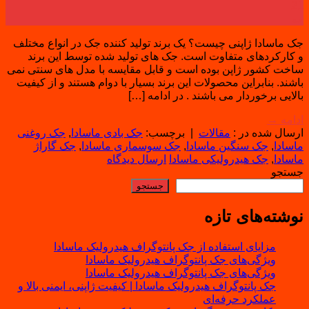
21
مه
جک ماسادا ژاپنی چیست؟ یک برند تولید کننده جک در انواع مختلف
و کارکردهای متفاوت است. جک های تولید شده توسط این برند
ساخت کشور ژاپن بوده است و قابل مقایسه با مدل های سنتی نمی
باشند. بنابراین محصولات این برند بسیار با دوام هستند و از کیفیت
بالایی برخوردار می باشند . در ادامه […]
ادامه
→
ارسال شده در :
مقالات
|
برچسب:
جک بادی ماسادا
,
جک روغنی
ماسادا
,
جک سنگین ماسادا
,
جک سوسماری ماسادا
,
جک گاراژ
ماسادا
,
جک هیدرولیکی ماسادا
ارسال دیدگاه
جستجو
جستجو
نوشته‌های تازه
مزایای استفاده از جک پانتوگراف هیدرولیک ماسادا
ویژگی‌های جک پانتوگراف هیدرولیک ماسادا
ویژگی‌های جک پانتوگراف هیدرولیک ماسادا
جک پانتوگراف هیدرولیک ماسادا | کیفیت ژاپنی، ایمنی بالا و
عملکرد حرفه‌ای