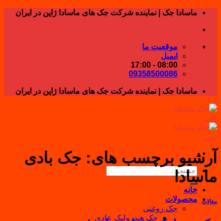
Skip
ماسادا جک | نماینده شرکت جک های ماسادا ژاپن در ایران
to
content
موقعیت ما
ایمیل
08:00 - 17:00
09358500086
ماسادا جک | نماینده شرکت جک های ماسادا ژاپن در ایران
آرشیو برچسب های:
جک بادی
جستجو
ماسادا
برای:
خانه
محصولات
مقالات
جک روغنی
جک هیدرولیک عادی