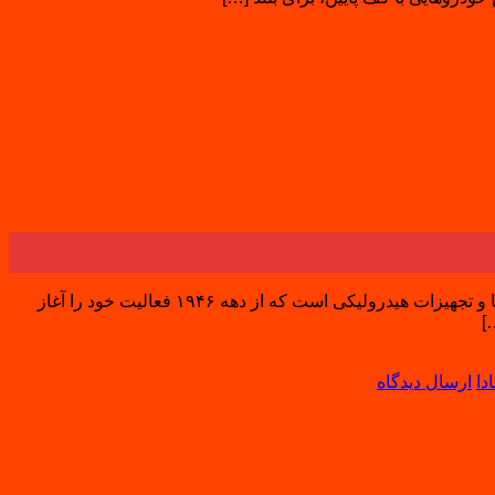
معرفی برند ماسادا Masada معرفی برند ماسادا Masada شرکت ماسادا (Masada / Masada Jack / ماسادا جک) از پیشگامان تولید ابزارها و تجهیزات هیدرولیکی است که از دهه ۱۹۴۶ فعالیت خود را آغاز
دا
ارسال دیدگاه