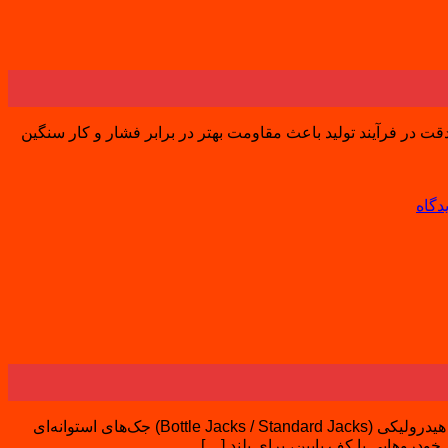
 بالا و دواماستفاده از مواد اولیه مرغوب و دقت در فرآیند تولید باعث مقاومت بهتر در برابر فشار و کار سنگین
دگاه
دامنه محصولات ماسادا دامنه محصولات ماسادا ابزارها و تجهیزات اصلی برند ماسادا شامل موارد زیر هستند: دسته توضیح و کاربرد جک‌های هیدرولیکی (Bottle Jacks / Standard Jacks) جک‌های استوانه‌ای