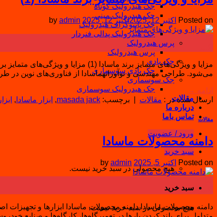
جک هیدرولیک کوتاه
جک هیدرولیک مینی
Posted on
اکتبر 12, 2025
اکتبر 12, 2025
admin
by
جک پانتوگراف هیدرولیک
جک هیدرولیک پدالی فنردار
12
پرس هیدرولیک
اکتبر
پرس هیدرولیک
جک بادی
جک بادی سوسماری
می‌شود. طراحی مهندسی و نوآورانهماسادا از فناوری‌های نوین در طرا
جک سوسماری
جک هیدرولیک سوسماری
ادامه
→
مقالات
ارسال شده در :
مقالات
|
برچسب:
masada jack
,
ابزار ماسادا
,
ابزا
درباره ما
تماس باما
مقالات
ورود / عضویت
دامنه محصولات ماسادا
سبد خرید
Posted on
اکتبر 5, 2025
admin
by
هیچ محصولی در سبد خرید نیست.
05
سبد خرید
اکتبر
هیچ محصولی در سبد خرید نیست.
متداول برای بلند کردن بارها در تعمیرگاه‌ها، کارگاه‌ها و صنایع خودروسازی جک‌های کم ارتفاع (Low-Profile Jacks / Floor Jacks