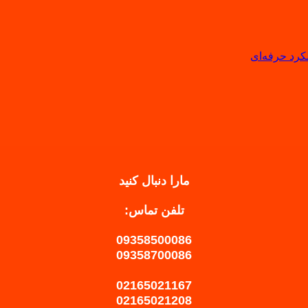
لکرد حرفه‌ای
مارا دنبال کنید
تلفن تماس:
09358500086
09358700086
02165021167
02165021208