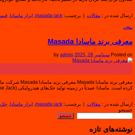
ادامه
→
ارسال شده در :
مقالات
|
برچسب:
masada jack
,
ابزار ماسادا
,
قیمت
مقالات
معرفی برند ماسادا Masada
Posted on
سپتامبر 28, 2025
admin
by
28
سپتامبر
کرده است. ماسادا عمدتاً در زمینه تولید جک‌های هیدرولیکی (Bottle Jack, Floor Jack, Toe Jack و انواع دیگر) و ابزارهای مرتبط فعالیت […]
ادامه
→
ارسال شده در :
مقالات
|
برچسب:
masada jack
,
ابزار ماسادا
,
جک م
جستجو
جستجو
نوشته‌های تازه