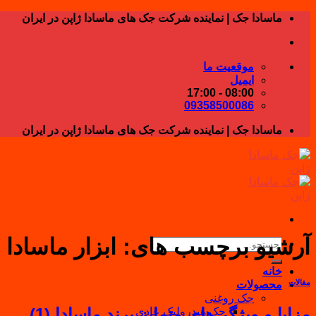
Skip
ماسادا جک | نماینده شرکت جک های ماسادا ژاپن در ایران
to
content
موقعیت ما
ایمیل
08:00 - 17:00
09358500086
ماسادا جک | نماینده شرکت جک های ماسادا ژاپن در ایران
آرشیو برچسب های:
ابزار ماسادا
جستجو
برای:
خانه
مقالات
محصولات
جک روغنی
مزایا و ویژگی‌های متمایز برند ماسادا (1)
جک هیدرولیک عادی