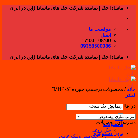
Skip
ماسادا جک | نماینده شرکت جک های ماسادا ژاپن در ایران
to
content
موقعیت ما
ایمیل
08:00 - 17:00
09358500086
ماسادا جک | نماینده شرکت جک های ماسادا ژاپن در ایران
خانه
/
محصولات برچسب خورده “MHP-5”
فیلتر
در حال نمایش یک نتیجه
جستجو
برای:
خانه
دسته‌های محصولات
محصولات
جک روغنی
بدون دسته‌بندی
جک هیدرولیک عادی