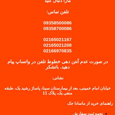
مارا دنبال کنید
تلفن تماس:
09358500086
09358700086
02165021167
02165021208
02166970835
در صورت عدم آنتن دهی خطوط تلفن در واتساپ پیام
دهید.
باتشکر
نشانی:
خیابان امام خمینی، بعد از بیمارستان سینا، پاساژ رشید یک، طبقه
منفی یک، پلاک 11
راهنمای خرید از ماسادا جک
نحوه ثبت سفارش