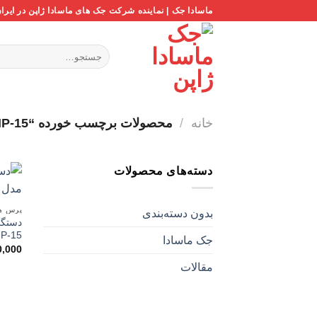
Ski
ماسادا جک | نماینده شرکت جک های ماسادا ژاپن در ایرا
t
conten
جستجو
برای:
خانه
/
محصولات برچسب خورده “MHP-15”
دسته‌های محصولات
پرس هی
بدون دسته‌بندی
P-15
جک ماسادا
0,000
مقالات