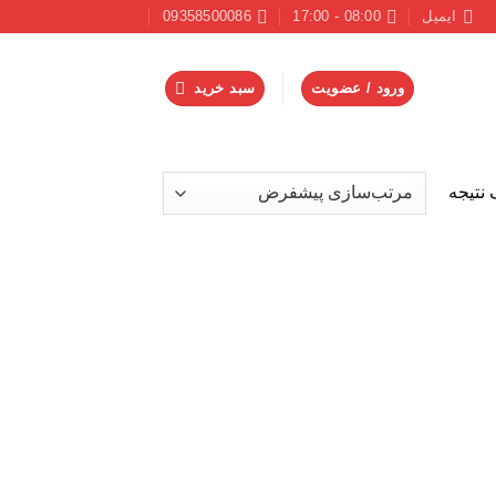
ایمیل
08:00 - 17:00
09358500086
ورود / عضویت
سبد خرید
نتیجه