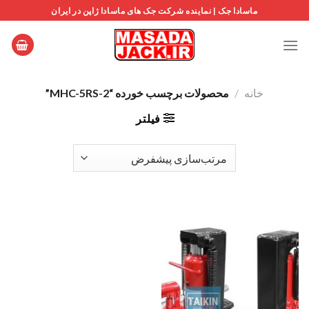
Ski
ماسادا جک | نماینده شرکت جک های ماسادا ژاپن در ایران
t
conten
خانه
/
محصولات برچسب خورده “MHC-5RS-2”
فیلتر