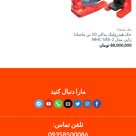
جک ماسادا
جک هیدرولیک پدالی 10 تن ماسادا
ژاپن مدل MHC-5RS-2
88,000,000
تومان
مارا دنبال کنید
تلفن تماس:
09358500086