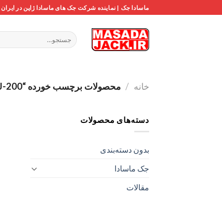
Ski
ماسادا جک | نماینده شرکت جک های ماسادا ژاپن در ایران
t
conten
جستجو
برای:
خانه
/
محصولات برچسب خورده “ATJ-200”
دسته‌های محصولات
بدون دسته‌بندی
جک ماسادا
مقالات