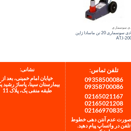
دی سوسماری
جک بادی سوسماری 20 تن ماسادا ژاپن
نشانی:
تلفن تماس:
خیابان امام خمینی، بعد از
09358500086
بیمارستان سینا، پاساژ رشید ی
09358700086
طبقه منفی یک، پلاک 11
02165021167
02165021208
02166970835
صورت عدم آنتن دهی خطوط
تلفن در واتساپ پیام دهید.