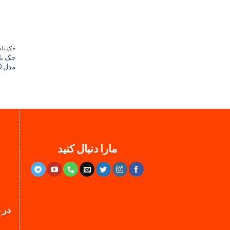
جک با
مدل ATJ-200
مارا دنبال کنید
در 