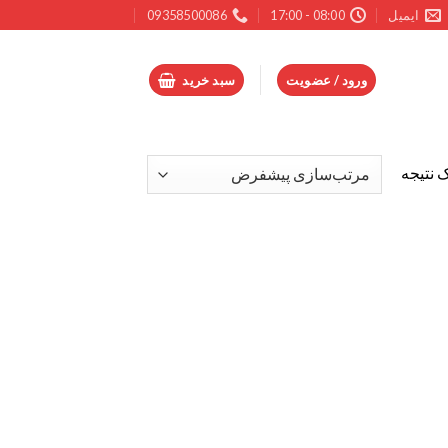
ایمیل
08:00 - 17:00
09358500086
ورود / عضویت
سبد خرید
 نتیجه