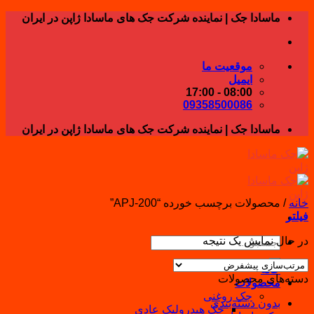
Skip
ماسادا جک | نماینده شرکت جک های ماسادا ژاپن در ایران
to
content
موقعیت ما
ایمیل
08:00 - 17:00
09358500086
ماسادا جک | نماینده شرکت جک های ماسادا ژاپن در ایران
خانه
/
محصولات برچسب خورده “APJ-200”
فیلتر
در حال نمایش یک نتیجه
جستجو
برای:
خانه
دسته‌های محصولات
محصولات
جک روغنی
بدون دسته‌بندی
جک هیدرولیک عادی