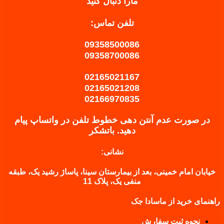
مارا دنبال کنید
تلفن تماس:
09358500086
09358700086
02165021167
02165021208
02166970835
در صورت عدم آنتن دهی خطوط تلفن در واتساپ پیام
دهید.
باتشکر
نشانی:
خیابان امام خمینی، بعد از بیمارستان سینا، پاساژ رشید یک، طبقه
منفی یک، پلاک 11
راهنمای خرید از ماسادا جک
نحوه ثبت سفارش