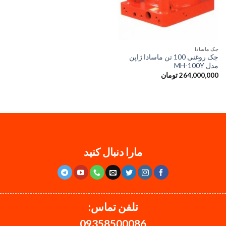
جک ماسادا
جک روغنی 100 تن ماسادا ژاپن
مدل MH-100Y
264,000,000
تومان
مارا دنبال کنید
تلفن تماس:
09358500086