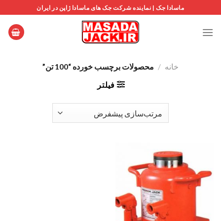
Ski
ماسادا جک | نماینده شرکت جک های ماسادا ژاپن در ایران
t
conten
خانه
/
محصولات برچسب خورده “100 تن”
فیلتر