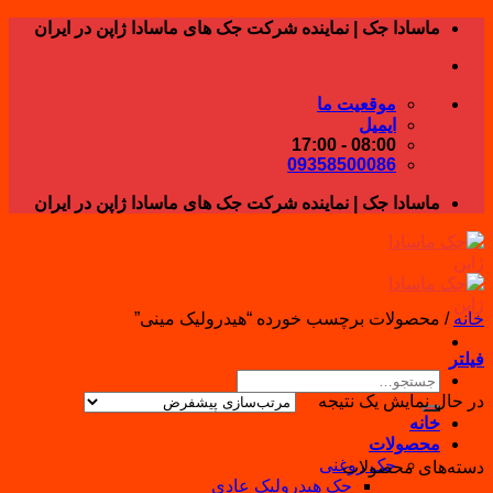
Skip
ماسادا جک | نماینده شرکت جک های ماسادا ژاپن در ایران
to
content
موقعیت ما
ایمیل
08:00 - 17:00
09358500086
ماسادا جک | نماینده شرکت جک های ماسادا ژاپن در ایران
خانه
/
محصولات برچسب خورده “هیدرولیک مینی”
فیلتر
جستجو
برای:
در حال نمایش یک نتیجه
خانه
محصولات
جک روغنی
دسته‌های محصولات
جک هیدرولیک عادی