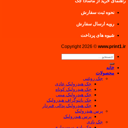
راهنمای خرید از ماسادا جک
نحوه ثبت سفارش
رویه ارسال سفارش
شیوه های پرداخت
Copyright 2026 ©
www.print1.ir
جستجو
برای:
خانه
محصولات
جک روغنی
جک هیدرولیک عادی
جک هیدرولیک کوتاه
جک هیدرولیک مینی
جک پانتوگراف هیدرولیک
جک هیدرولیک پدالی فنردار
پرس هیدرولیک
پرس هیدرولیک
جک بادی
جک بادی سوسماری