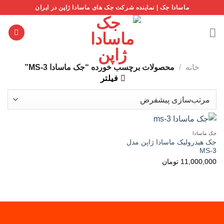
Ski
ماسادا جک | نماینده شرکت جک های ماسادا ژاپن در ایران
t
conten
خانه
/
محصولات برچسب خورده “جک ماسادا MS-3”
فیلتر
جک ماسادا
جک هیدرولیک ماسادا ژاپن مدل
MS-3
11,000,000
تومان