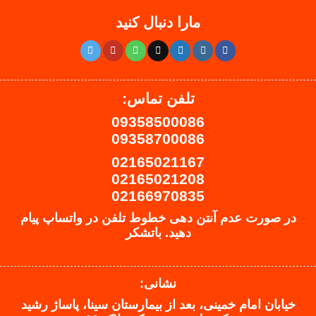
مارا دنبال کنید
تلفن تماس:
09358500086
09358700086
02165021167
02165021208
02166970835
در صورت عدم آنتن دهی خطوط تلفن در واتساپ پیام
دهید.
باتشکر
نشانی:
خیابان امام خمینی، بعد از بیمارستان سینا، پاساژ رشید