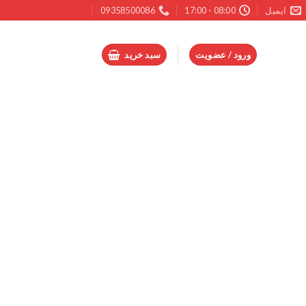
ایمیل
08:00 - 17:00
09358500086
ورود / عضویت
سبد خرید