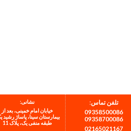
نشانی:
تلفن تماس:
خیابان امام خمینی، بعد از
09358500086
بیمارستان سینا، پاساژ رشید ی
09358700086
طبقه منفی یک، پلاک 11
02165021167