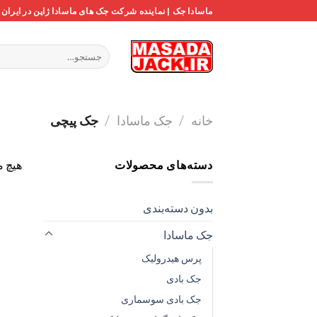
Ski
ماسادا جک | نماینده شرکت جک های ماسادا ژاپن در ایران
t
conten
جستجو
برای:
خانه
/
جک ماسادا
/
جک پیچی
دسته‌های محصولات
هیچ م
بدون دسته‌بندی
جک ماسادا
پرس هیدرولیک
جک بادی
جک بادی سوسماری