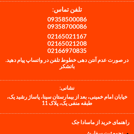
تلفن تماس:
09358500086
09358700086
02165021167
02165021208
02166970835
در صورت عدم آنتن دهی خطوط تلفن در واتساپ پیام دهید.
باتشکر
نشانی:
خیابان امام خمینی، بعد از بیمارستان سینا، پاساژ رشید یک،
طبقه منفی یک، پلاک 11
راهنمای خرید از ماسادا جک
نحوه ثبت سفارش