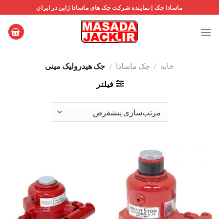
Ski
ماسادا جک | نماینده شرکت جک های ماسادا ژاپن در ایران
t
conten
خانه
/
جک ماسادا
/
جک هیدرولیک مینی
فیلتر