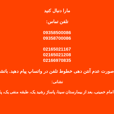
مارا دنبال کنید
تلفن تماس:
09358500086
09358700086
02165021167
02165021208
02166970835
صورت عدم آنتن دهی خطوط تلفن در واتساپ پیام دهید.
باتش
نشانی:
امام خمینی، بعد از بیمارستان سینا، پاساژ رشید یک، طبقه منفی یک، پلاک