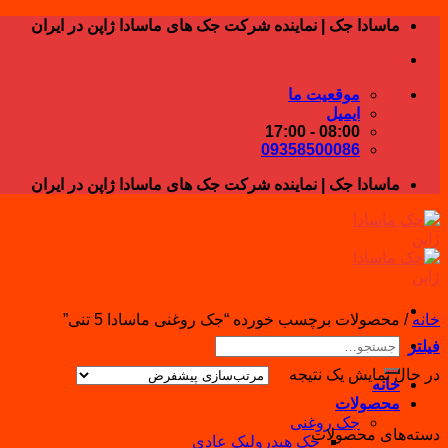
Skip
ماسادا جک | نماینده شرکت جک های ماسادا ژاپن در ایران
to
content
موقعیت ما
ایمیل
08:00 - 17:00
09358500086
ماسادا جک | نماینده شرکت جک های ماسادا ژاپن در ایران
خانه
/
محصولات برچسب خورده “جک روغنی ماسادا 5 تنی”
جستجو
فیلتر
برای:
در حال نمایش یک نتیجه
خانه
محصولات
جک روغنی
دسته‌های محصولات
جک هیدرولیک عادی