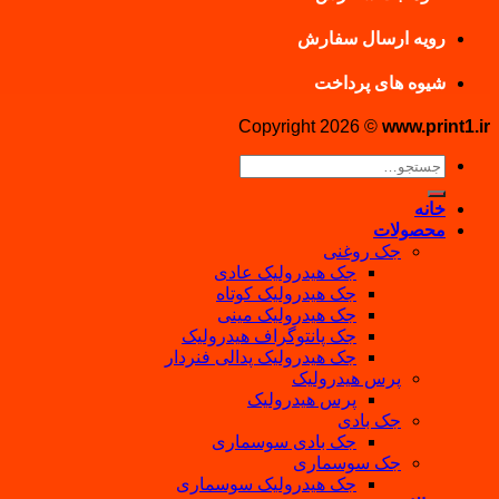
رویه ارسال سفارش
شیوه های پرداخت
Copyright 2026 ©
www.print1.ir
جستجو
برای:
خانه
محصولات
جک روغنی
جک هیدرولیک عادی
جک هیدرولیک کوتاه
جک هیدرولیک مینی
جک پانتوگراف هیدرولیک
جک هیدرولیک پدالی فنردار
پرس هیدرولیک
پرس هیدرولیک
جک بادی
جک بادی سوسماری
جک سوسماری
جک هیدرولیک سوسماری